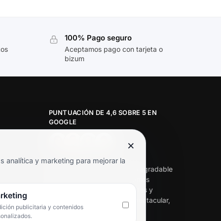
100% Pago seguro
tos
Aceptamos pago con tarjeta o
bizum
PUNTUACIÓN DE 4,6 SOBRE 5 EN
GOOGLE
×
★★★★★
analítica y marketing para mejorar la
«Servicio de calidad y trato agradable
con precios excelentes. Hemos
comprado en varias ocasiones y
rketing
siempre dan respuesta. Espectacular,
ción publicitaria y contenidos
servicio de 10.»
sonalizados.