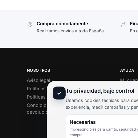
Compra cómodamente
Fin
Realizamos envíos a toda España
En 
NOSOTROS
AYUDA
Aviso legal
Mi cuen
Políticas de privacidad
Soporte 
Tu privacidad, bajo control
✓
Políticas de cookies
Contact
Usamos cookies técnicas para que 
Condiciones de envío y
Término
experiencia, medir campañas y per
devoluciones
Pregunt
Necesarias
Imprescindibles para carrito, seguridad 
compra.