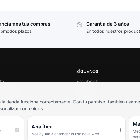
anciamos tus compras
Garantía de 3 años
cómodos plazos
En todos nuestros produc
SÍGUENOS
ta
Facebook
al cliente
Instagram
o
TikTok
la tienda funcione correctamente. Con tu permiso, también usamos 
s y condiciones
sonalizar contenidos.
as frecuentes
Ma
Analítica
y
Medi
Nos ayuda a entender el uso de la web.
per