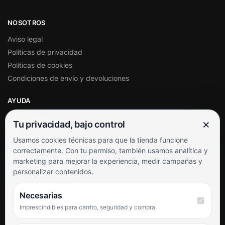
NOSOTROS
Aviso legal
Políticas de privacidad
Políticas de cookies
Condiciones de envío y devoluciones
AYUDA
Mi cuenta
×
Tu privacidad, bajo control
Soporte al cliente
Usamos cookies técnicas para que la tienda funcione
Contacto
correctamente. Con tu permiso, también usamos analítica y
Términos y condiciones
marketing para mejorar la experiencia, medir campañas y
Preguntas frecuentes
personalizar contenidos.
SÍGUENOS
Necesarias
Imprescindibles para carrito, seguridad y compra.
Facebook
Instagram