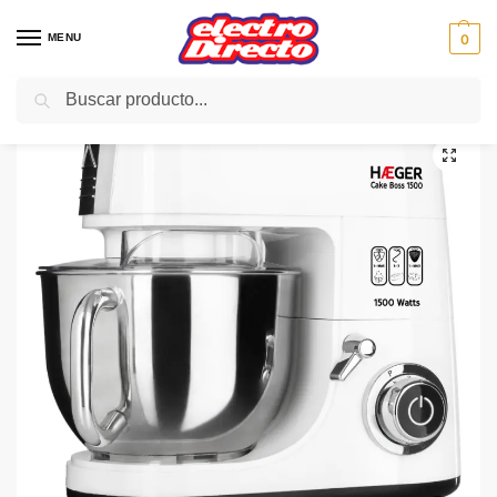
MENU
0
Buscar
Inicio
PAE
Cocina
Batidoras
Batidora Varilla
HAEGER BATIDORA BL-15B.012A AMASADO CAKEBOSS 1500W
/
/
/
/
/