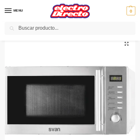
MENU
0
Buscar
Inicio
PAE
Cocina
Microondas
Microondas Con Grill
SVAN MICROONDAS SVMW720GXD INOX C/GRILL 20L DIGITA
/
/
/
/
/