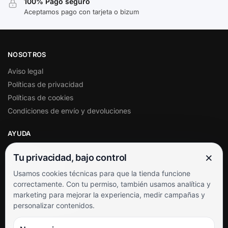
100% Pago seguro
Aceptamos pago con tarjeta o bizum
NOSOTROS
Aviso legal
Políticas de privacidad
Políticas de cookies
Condiciones de envío y devoluciones
AYUDA
Mi cuenta
×
Tu privacidad, bajo control
Soporte al cliente
Usamos cookies técnicas para que la tienda funcione
Contacto
correctamente. Con tu permiso, también usamos analítica y
Términos y condiciones
marketing para mejorar la experiencia, medir campañas y
Preguntas frecuentes
personalizar contenidos.
SÍGUENOS