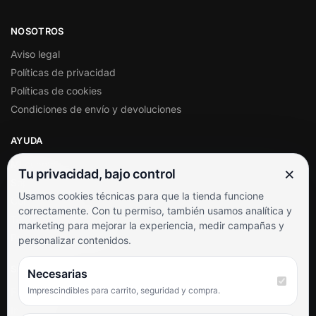
NOSOTROS
Aviso legal
Políticas de privacidad
Políticas de cookies
Condiciones de envío y devoluciones
AYUDA
Mi cuenta
×
Tu privacidad, bajo control
Soporte al cliente
Usamos cookies técnicas para que la tienda funcione
Contacto
correctamente. Con tu permiso, también usamos analítica y
Términos y condiciones
marketing para mejorar la experiencia, medir campañas y
Preguntas frecuentes
personalizar contenidos.
SÍGUENOS
Necesarias
Imprescindibles para carrito, seguridad y compra.
Facebook
Instagram