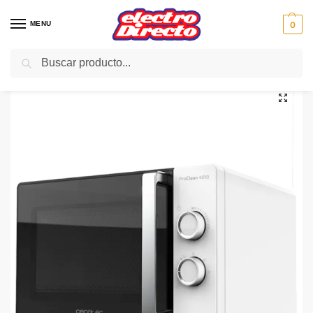
MENU
0
Buscar
Inicio
PAE
Cocina
Microondas
Microondas Con Grill
CECOTEC MICROONDAS proclean 4010 blanc 23l 01546
/
/
/
/
/