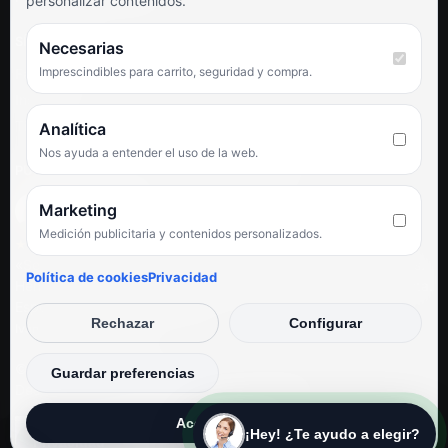
personalizar contenidos.
SÍGUENOS
Necesarias
Imprescindibles para carrito, seguridad y compra.
Facebook
Instagram
TikTok
Analítica
Nos ayuda a entender el uso de la web.
PUNTUACIÓN DE 4,6 SOBRE 5 EN GOOGLE
Marketing
Medición publicitaria y contenidos personalizados.
★★★★★
«Servicio de calidad y trato agradable con precios excelentes.
Política de cookies
Privacidad
Hemos comprado en varias ocasiones y siempre dan respuesta.
Espectacular, servicio de 10.»
Rechazar
Configurar
Iván Rodríguez Ramos
© Electrodirecto 2026
Guardar preferencias
Desarrollo y mantenimiento por SitiosWebPRO
Aceptar todas
¡Hey! ¿Te ayudo a elegir?
Privacidad