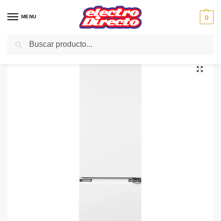
MENU
0
Buscar
Inicio
Gama blanca
Frigorificos
Frigorifico Integrable
SVAN FRIGO SVFI1855 INTEGRABLE CICLICO 178,5X54 A+
/
/
/
/