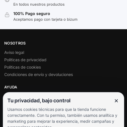
En todos nuestros productos
100% Pago seguro
Aceptamos pago con tarjeta o bizum
NOSOTROS
Aviso legal
Políticas de privacidad
Políticas de cookies
Condiciones de envío y devoluciones
AYUDA
Mi cuenta
×
Tu privacidad, bajo control
Soporte al cliente
Usamos cookies técnicas para que la tienda funcione
Contacto
correctamente. Con tu permiso, también usamos analítica y
Términos y condiciones
marketing para mejorar la experiencia, medir campañas y
Preguntas frecuentes