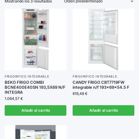
Mostrando los 3 resultados
hielo. Además, muchos modelos cuentan con
controles
digitales
para una mayor precisión y eficiencia
energética.
Explora nuestra gama y elige el frigorífico integrable
que mejor se adapte a tus necesidades y estilo de vida.
FRIGORIFICO INTEGRABLE
FRIGORIFICO INTEGRABLE
BEKO FRIGO COMBI
CANDY FRIGO CBT7719FW
BCNE400E40SN 193,5X69 N/F
integrable n/f 193x69x54.5 F
INTEGRA
619,48
€
1.064,57
€
Añadir al carrito
Añadir al carrito