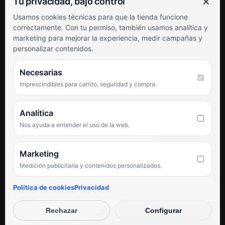
×
Tu privacidad, bajo control
Soporte al cliente
Usamos cookies técnicas para que la tienda funcione
Contacto
correctamente. Con tu permiso, también usamos analítica y
Términos y condiciones
marketing para mejorar la experiencia, medir campañas y
Preguntas frecuentes
personalizar contenidos.
SÍGUENOS
Necesarias
Imprescindibles para carrito, seguridad y compra.
Facebook
Instagram
TikTok
Analítica
Nos ayuda a entender el uso de la web.
PUNTUACIÓN DE 4,6 SOBRE 5 EN GOOGLE
Marketing
Medición publicitaria y contenidos personalizados.
★★★★★
«Servicio de calidad y trato agradable con precios excelentes.
Política de cookies
Privacidad
Hemos comprado en varias ocasiones y siempre dan respuesta.
Espectacular, servicio de 10.»
Rechazar
Configurar
Iván Rodríguez Ramos