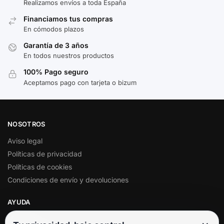
Realizamos envíos a toda España
Financiamos tus compras
En cómodos plazos
Garantía de 3 años
En todos nuestros productos
100% Pago seguro
Aceptamos pago con tarjeta o bizum
NOSOTROS
Aviso legal
Políticas de privacidad
Políticas de cookies
Condiciones de envío y devoluciones
AYUDA
Mi cuenta