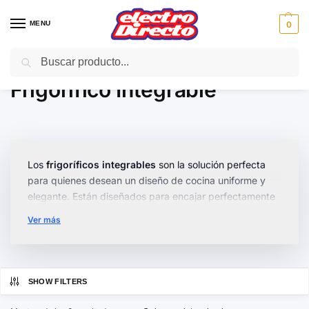
MENU
0
Buscar
Inicio
Gama blanca
Frigorificos
Frigorifico Integrable
/
/
/
Frigorifico Integrable
Los
frigoríficos integrables
son la solución perfecta
para quienes desean un diseño de cocina uniforme y
elegante. Están diseñados para encajar perfectamente
en los muebles, manteniendo el estilo y estética de tu
Ver más
espacio.
En nuestra selección encontrarás modelos de distintas
capacidades y funciones, desde opciones
compactas
SHOW FILTERS
para espacios pequeños hasta frigoríficos con
tecnología No Frost
para evitar la acumulación de