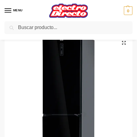
MENU
0
Buscar
Inicio
Gama blanca
Frigorificos
Frigorifico Combi No-Frost
SVAN FRIGO SVF201CN CRISTAL NEGRO N/F 201X60 A++
/
/
/
/