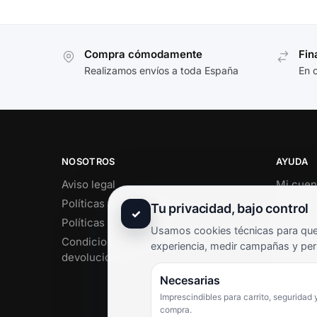
Compra cómodamente
Fin
Realizamos envíos a toda España
En 
NOSOTROS
AYUDA
Aviso legal
Mi cuen
Políticas de privacidad
Soporte 
Tu privacidad, bajo control
✓
Políticas de cookies
Contact
Usamos cookies técnicas para que 
Condiciones de envío y
Término
experiencia, medir campañas y per
devoluciones
Pregunt
Necesarias
Imprescindibles para carrito, seguridad 
compra.