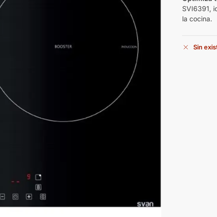
SVI6391, i
la cocina.
Sin exi