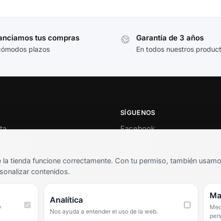
anciamos tus compras
Garantía de 3 años
cómodos plazos
En todos nuestros produc
SÍGUENOS
ta
Facebook
al cliente
Instagram
o
TikTok
la tienda funcione correctamente. Con tu permiso, también usamos 
s y condiciones
sonalizar contenidos.
as frecuentes
Ma
Analítica
y
Medi
Nos ayuda a entender el uso de la web.
per