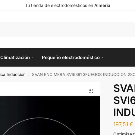
Tu tienda de electrodomésticos en
Almería
Climatización
Pequeño electrodoméstico
ica Inducción
SVAN ENCIMERA SVI6391 3FUEGOS INDUCCION 28
/
SVA
SVI
IND
197,51
€
Optimiza 