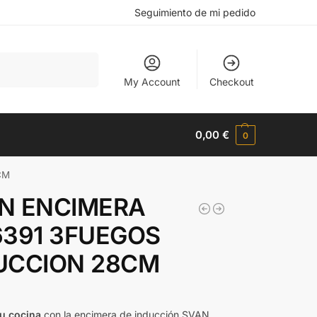
Seguimiento de mi pedido
Buscar
My Account
Checkout
0,00
€
0
CM
N ENCIMERA
6391 3FUEGOS
UCCION 28CM
tu cocina
con la encimera de inducción SVAN