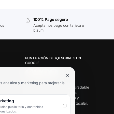
100% Pago seguro
tos
Aceptamos pago con tarjeta o
bizum
PUNTUACIÓN DE 4,6 SOBRE 5 EN
GOOGLE
×
★★★★★
analítica y marketing para mejorar la
«Servicio de calidad y trato agradable
con precios excelentes. Hemos
comprado en varias ocasiones y
rketing
siempre dan respuesta. Espectacular,
ción publicitaria y contenidos
servicio de 10.»
sonalizados.