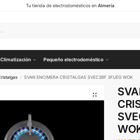
Tu tienda de electrodomésticos en
Almería
Climatización
Pequeño electrodoméstico
ristalgas
SVAN ENCIMERA CRISTALGAS SVEC3BF 3FUEG WOK
/
SVA
CRI
SVE
WO