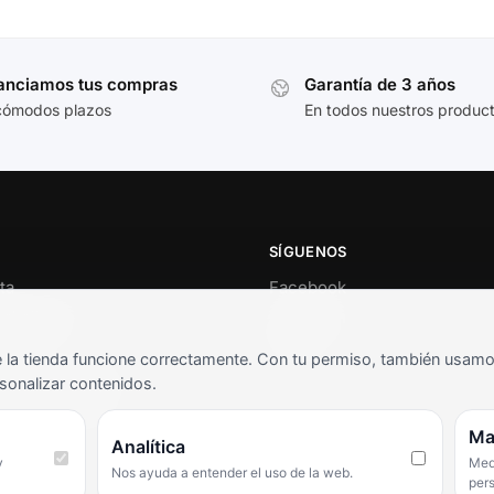
anciamos tus compras
Garantía de 3 años
cómodos plazos
En todos nuestros produc
SÍGUENOS
ta
Facebook
al cliente
Instagram
o
TikTok
la tienda funcione correctamente. Con tu permiso, también usamos 
s y condiciones
sonalizar contenidos.
as frecuentes
Ma
Analítica
y
Medi
Nos ayuda a entender el uso de la web.
per