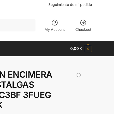
Seguimiento de mi pedido
Buscar
My Account
Checkout
0,00
€
0
N ENCIMERA
STALGAS
C3BF 3FUEG
K