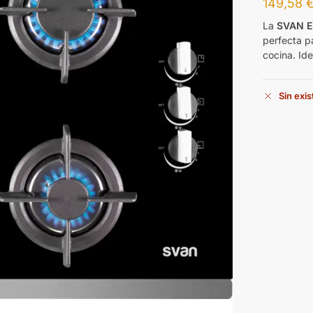
149,58
La
SVAN E
perfecta p
cocina. Ide
Sin exi