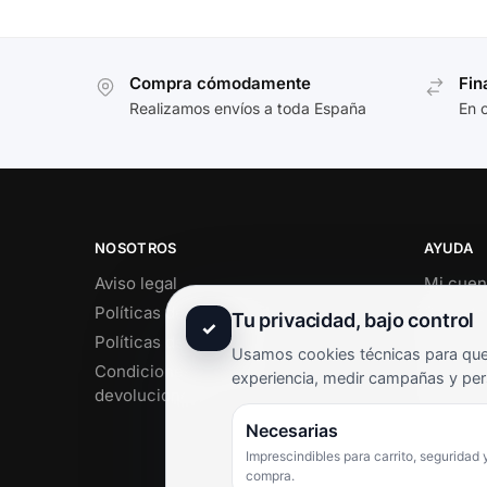
Compra cómodamente
Fin
Realizamos envíos a toda España
En 
NOSOTROS
AYUDA
Aviso legal
Mi cuen
Políticas de privacidad
Soporte 
Tu privacidad, bajo control
✓
Políticas de cookies
Contact
Usamos cookies técnicas para que 
Condiciones de envío y
Término
experiencia, medir campañas y per
devoluciones
Pregunt
Necesarias
Imprescindibles para carrito, seguridad 
compra.