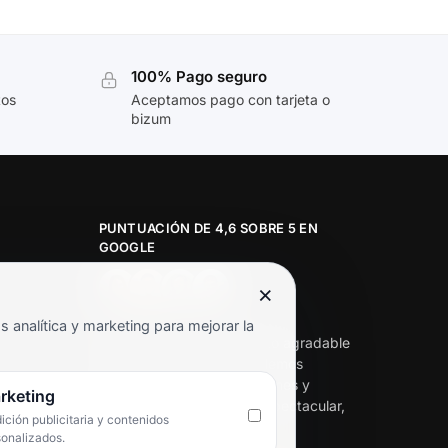
100% Pago seguro
tos
Aceptamos pago con tarjeta o
bizum
PUNTUACIÓN DE 4,6 SOBRE 5 EN
GOOGLE
×
★★★★★
analítica y marketing para mejorar la
«Servicio de calidad y trato agradable
con precios excelentes. Hemos
comprado en varias ocasiones y
rketing
siempre dan respuesta. Espectacular,
ción publicitaria y contenidos
servicio de 10.»
sonalizados.