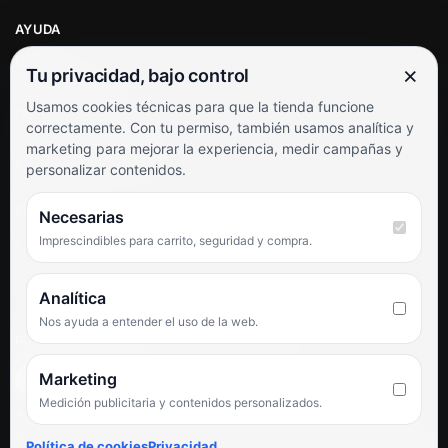
AYUDA
Mi cuenta
×
Tu privacidad, bajo control
Soporte al cliente
Usamos cookies técnicas para que la tienda funcione
Contacto
correctamente. Con tu permiso, también usamos analítica y
Términos y condiciones
marketing para mejorar la experiencia, medir campañas y
Preguntas frecuentes
personalizar contenidos.
SÍGUENOS
Necesarias
Imprescindibles para carrito, seguridad y compra.
Facebook
Instagram
TikTok
Analítica
Nos ayuda a entender el uso de la web.
PUNTUACIÓN DE 4,6 SOBRE 5 EN GOOGLE
Marketing
Medición publicitaria y contenidos personalizados.
★★★★★
«Servicio de calidad y trato agradable con precios excelentes.
Política de cookies
Privacidad