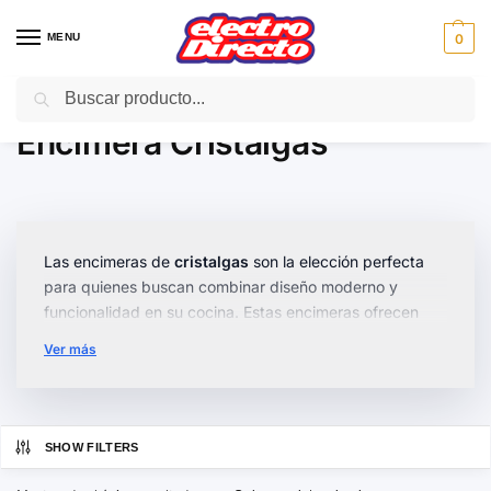
MENU
0
Buscar
Inicio
Gama blanca
Encimeras
Encimera Cristalgas
/
/
/
Encimera Cristalgas
Las encimeras de
cristalgas
son la elección perfecta
para quienes buscan combinar diseño moderno y
funcionalidad en su cocina. Estas encimeras ofrecen
una superficie resistente al calor y fácil de limpiar, ideal
Ver más
para cualquier hogar.
Disponemos de una amplia variedad de modelos, desde
encimeras
compactas
para espacios reducidos hasta
SHOW FILTERS
opciones más grandes y
ergonómicas
que se adaptan
a cocinas de mayor tamaño. Además, muchas de ellas