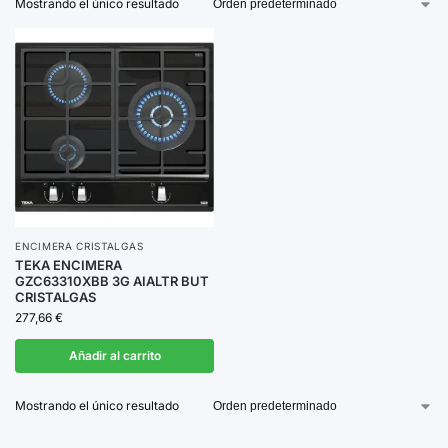
Mostrando el único resultado
cuentan con tecnología
wireless
para un control más
intuitivo.
Descubre nuestra selección y elige la encimera de
cristalgas que mejor se adapte a tus necesidades y
estilo de vida.
ENCIMERA CRISTALGAS
TEKA ENCIMERA
GZC63310XBB 3G AIALTR BUT
CRISTALGAS
277,66
€
Añadir al carrito
Mostrando el único resultado