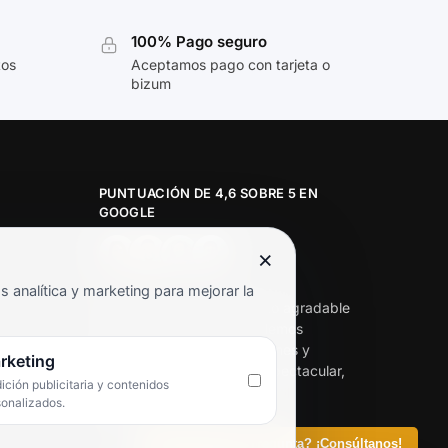
100% Pago seguro
tos
Aceptamos pago con tarjeta o
bizum
PUNTUACIÓN DE 4,6 SOBRE 5 EN
GOOGLE
×
★★★★★
analítica y marketing para mejorar la
«Servicio de calidad y trato agradable
con precios excelentes. Hemos
comprado en varias ocasiones y
rketing
siempre dan respuesta. Espectacular,
ción publicitaria y contenidos
servicio de 10.»
sonalizados.
Iván Rodríguez Ramos
¿Tienes alguna pregunta? ¡Consúltanos!