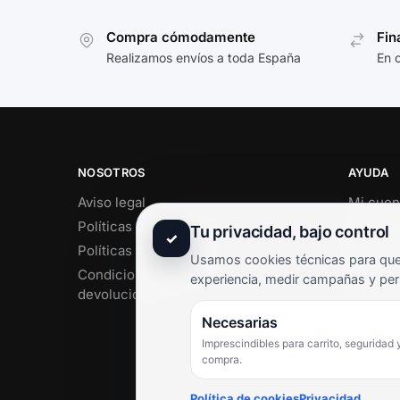
Compra cómodamente
Fin
Realizamos envíos a toda España
En 
NOSOTROS
AYUDA
Aviso legal
Mi cuen
Políticas de privacidad
Soporte 
Tu privacidad, bajo control
✓
Políticas de cookies
Contact
Usamos cookies técnicas para que 
Condiciones de envío y
Término
experiencia, medir campañas y per
devoluciones
Pregunt
Necesarias
Imprescindibles para carrito, seguridad 
compra.
Política de cookies
Privacidad