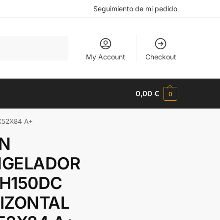
Seguimiento de mi pedido
Buscar
My Account
Checkout
0,00
€
0
X52X84 A+
N
GELADOR
H150DC
IZONTAL