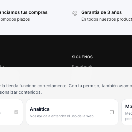
anciamos tus compras
Garantía de 3 años
cómodos plazos
En todos nuestros produc
SÍGUENOS
ta
Facebook
al cliente
Instagram
o
TikTok
la tienda funcione correctamente. Con tu permiso, también usamos 
s y condiciones
sonalizar contenidos.
as frecuentes
Ma
Analítica
y
Medi
Nos ayuda a entender el uso de la web.
per