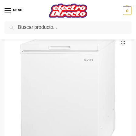
MENU
0
Buscar
Inicio
Gama blanca
Congeladores
Congelador Horizontal
SVAN CONGELADOR SVCH105DE CICLIC BLANCO 85X5753 A+
/
/
/
/