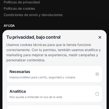
Políticas de privacidad
Políticas de cookies
Condiciones de envío y devoluciones
AYUDA
Mi cuenta
×
Tu privacidad, bajo control
Soporte al cliente
Usamos cookies técnicas para que la tienda funcione
Contacto
correctamente. Con tu permiso, también usamos analítica y
Términos y condiciones
marketing para mejorar la experiencia, medir campañas y
Preguntas frecuentes
personalizar contenidos.
SÍGUENOS
Necesarias
Imprescindibles para carrito, seguridad y compra.
Facebook
Instagram
TikTok
Analítica
Nos ayuda a entender el uso de la web.
PUNTUACIÓN DE 4,6 SOBRE 5 EN GOOGLE