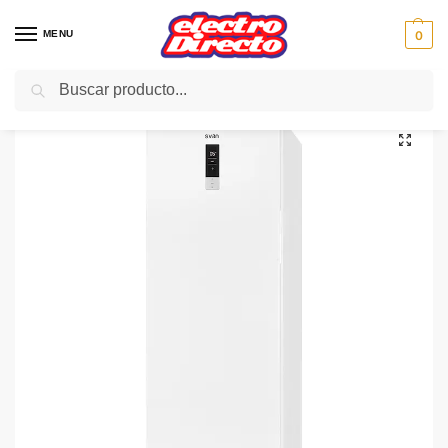
MENU
0
Buscar
Inicio
Gama blanca
Congeladores
Congelador Vertical
SVAN CONGELADOR SVC1863FFD 185X60 N/F VER BLA A++
/
/
/
/