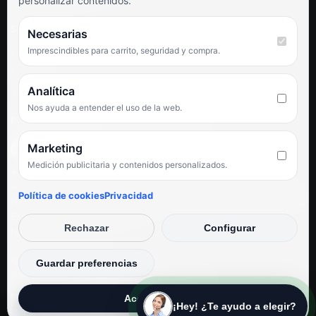
personalizar contenidos.
SÍGUENOS
Necesarias
Imprescindibles para carrito, seguridad y compra.
Facebook
Instagram
TikTok
Analítica
Nos ayuda a entender el uso de la web.
PUNTUACIÓN DE 4,6 SOBRE 5 EN GOOGLE
Marketing
Medición publicitaria y contenidos personalizados.
★★★★★
«Servicio de calidad y trato agradable con precios excelentes.
Política de cookies
Privacidad
Hemos comprado en varias ocasiones y siempre dan respuesta.
Espectacular, servicio de 10.»
Rechazar
Configurar
Iván Rodríguez Ramos
© Electrodirecto 2026
Guardar preferencias
Desarrollo y mantenimiento por SitiosWebPRO
Aceptar todas
¡Hey! ¿Te ayudo a elegir?
Privacidad