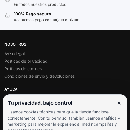
En todos nuestros productos
100% Pago seguro
Aceptamos pago con tarjeta o bizum
NOSOTROS
Aviso legal
Políticas de privacidad
Políticas de cookies
Condiciones de envío y devoluciones
AYUDA
Mi cuenta
×
Tu privacidad, bajo control
Soporte al cliente
Usamos cookies técnicas para que la tienda funcione
Contacto
correctamente. Con tu permiso, también usamos analítica y
Términos y condiciones
marketing para mejorar la experiencia, medir campañas y
Preguntas frecuentes