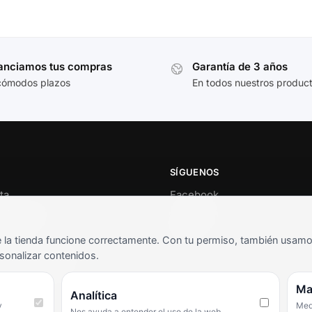
anciamos tus compras
Garantía de 3 años
cómodos plazos
En todos nuestros produc
SÍGUENOS
ta
Facebook
al cliente
Instagram
o
TikTok
la tienda funcione correctamente. Con tu permiso, también usamos 
s y condiciones
sonalizar contenidos.
as frecuentes
Ma
Analítica
y
Medi
Nos ayuda a entender el uso de la web.