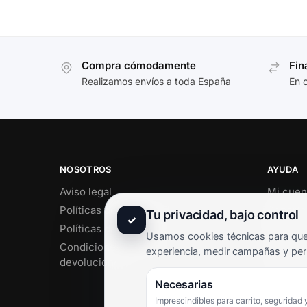
Compra cómodamente
Fin
Realizamos envíos a toda España
En 
NOSOTROS
AYUDA
Aviso legal
Mi cuen
Políticas de privacidad
Soporte 
Tu privacidad, bajo control
✓
Políticas de cookies
Contact
Usamos cookies técnicas para que 
Condiciones de envío y
Término
experiencia, medir campañas y per
devoluciones
Pregunt
Necesarias
Imprescindibles para carrito, seguridad 