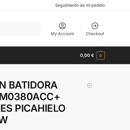
Seguimiento de mi pedido
Buscar
My Account
Checkout
0,00
€
0
N BATIDORA
M0380ACC+
ES PICAHIELO
0W