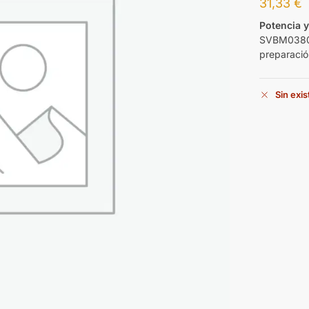
31,33
€
Potencia y
SVBM0380AC
preparació
Sin exi