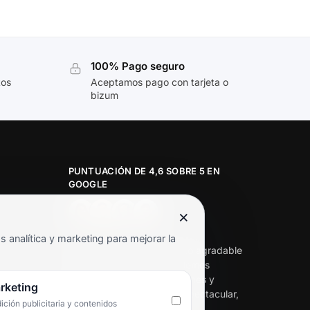
100% Pago seguro
tos
Aceptamos pago con tarjeta o
bizum
PUNTUACIÓN DE 4,6 SOBRE 5 EN
GOOGLE
×
★★★★★
analítica y marketing para mejorar la
«Servicio de calidad y trato agradable
con precios excelentes. Hemos
comprado en varias ocasiones y
rketing
siempre dan respuesta. Espectacular,
ción publicitaria y contenidos
servicio de 10.»