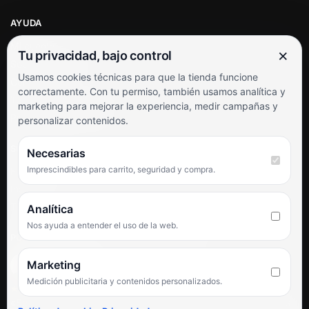
AYUDA
Mi cuenta
×
Tu privacidad, bajo control
Soporte al cliente
Usamos cookies técnicas para que la tienda funcione
Contacto
correctamente. Con tu permiso, también usamos analítica y
Términos y condiciones
marketing para mejorar la experiencia, medir campañas y
Preguntas frecuentes
personalizar contenidos.
SÍGUENOS
Necesarias
Imprescindibles para carrito, seguridad y compra.
Facebook
Instagram
TikTok
Analítica
Nos ayuda a entender el uso de la web.
PUNTUACIÓN DE 4,6 SOBRE 5 EN GOOGLE
Marketing
Medición publicitaria y contenidos personalizados.
★★★★★
«Servicio de calidad y trato agradable con precios excelentes.