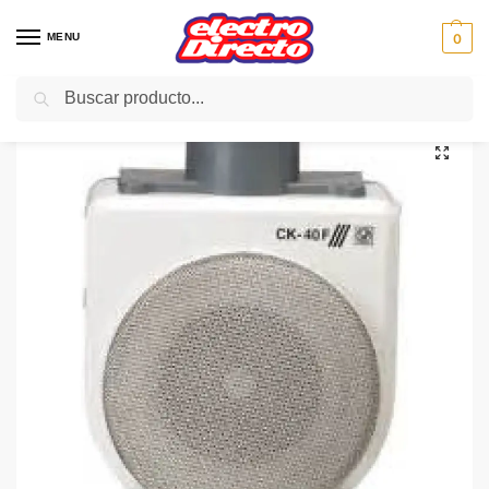
MENU
0
Buscar
Inicio
Gama blanca
Extractores
Extractores de Cocina
S&P EXTRACTOR CK40F 360m/3
/
/
/
/