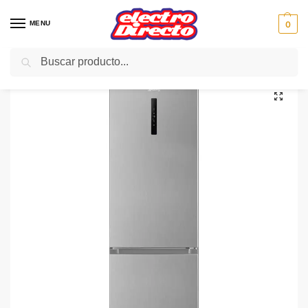
MENU
0
Buscar
Inicio
Gama blanca
Frigorificos
Frigorifico Combi No-Frost
SMEG FRIGO FC20XDNE 200×60 N/F Display Inox A++/E
/
/
/
/