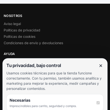
NOSOTROS
Aviso legal
Políticas de privacidad
Políticas de cookies
Condiciones de envío y devoluciones
AYUDA
Mi cuenta
×
Tu privacidad, bajo control
Soporte al cliente
Usamos cookies técnicas para que la tienda funcione
Contacto
correctamente. Con tu permiso, también usamos analítica y
Términos y condiciones
marketing para mejorar la experiencia, medir campañas y
Preguntas frecuentes
personalizar contenidos.
SÍGUENOS
Necesarias
Imprescindibles para carrito, seguridad y compra.
Facebook