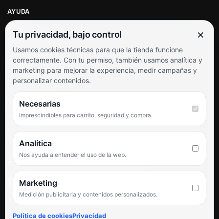
AYUDA
Mi cuenta
×
Tu privacidad, bajo control
Soporte al cliente
Usamos cookies técnicas para que la tienda funcione
Contacto
correctamente. Con tu permiso, también usamos analítica y
Términos y condiciones
marketing para mejorar la experiencia, medir campañas y
Preguntas frecuentes
personalizar contenidos.
SÍGUENOS
Necesarias
Imprescindibles para carrito, seguridad y compra.
Facebook
Instagram
TikTok
Analítica
Nos ayuda a entender el uso de la web.
PUNTUACIÓN DE 4,6 SOBRE 5 EN GOOGLE
Marketing
Medición publicitaria y contenidos personalizados.
★★★★★
«Servicio de calidad y trato agradable con precios excelentes.
Política de cookies
Privacidad