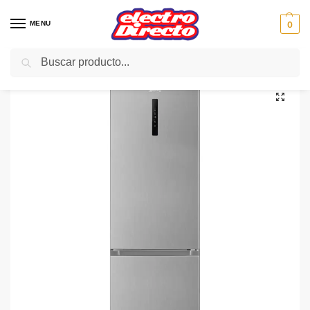
MENU
0
Buscar
Inicio
Gama blanca
Frigorificos
Frigorifico Combi No-Frost
SMEG FRIGO FC18XDNE inox n/frost display 185X60 E
/
/
/
/