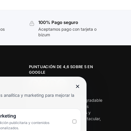
100% Pago seguro
tos
Aceptamos pago con tarjeta o
bizum
PUNTUACIÓN DE 4,6 SOBRE 5 EN
GOOGLE
×
★★★★★
analítica y marketing para mejorar la
«Servicio de calidad y trato agradable
con precios excelentes. Hemos
comprado en varias ocasiones y
rketing
siempre dan respuesta. Espectacular,
ción publicitaria y contenidos
servicio de 10.»
sonalizados.