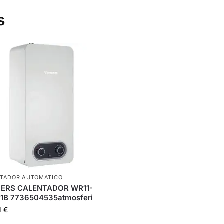
s
TADOR AUTOMATICO
ERS CALENTADOR WR11-
1B 7736504535atmosferi
1
€