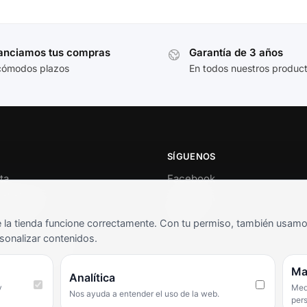
anciamos tus compras
Garantía de 3 años
cómodos plazos
En todos nuestros produc
SÍGUENOS
ta
Facebook
al cliente
Instagram
o
TikTok
la tienda funcione correctamente. Con tu permiso, también usamos 
s y condiciones
sonalizar contenidos.
as frecuentes
Ma
Analítica
y
Medi
Nos ayuda a entender el uso de la web.
per