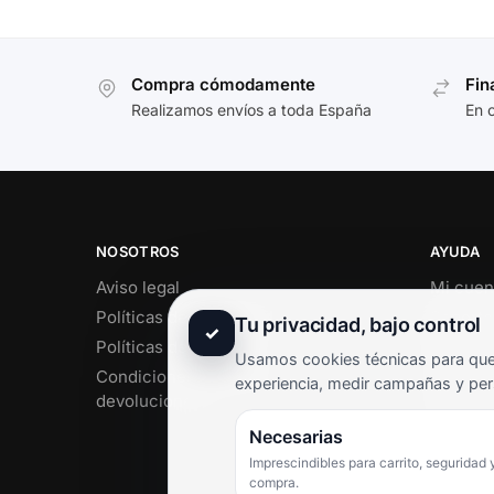
Compra cómodamente
Fin
Realizamos envíos a toda España
En 
NOSOTROS
AYUDA
Aviso legal
Mi cuen
Políticas de privacidad
Soporte 
Tu privacidad, bajo control
✓
Políticas de cookies
Contact
Usamos cookies técnicas para que 
Condiciones de envío y
Término
experiencia, medir campañas y per
devoluciones
Pregunt
Necesarias
Imprescindibles para carrito, seguridad 
compra.