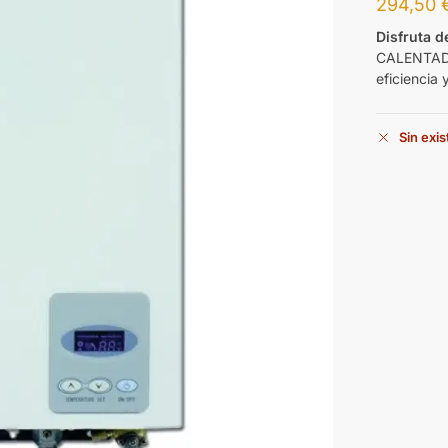
294,50
Disfruta d
CALENTADO
eficiencia 
Sin exi