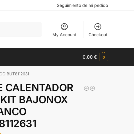
Seguimiento de mi pedido
Buscar
My Account
Checkout
0,00
€
0
CO BUT8112631
E CALENTADOR
+KIT BAJONOX
ANCO
8112631