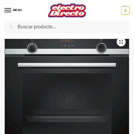
MENU
0
Buscar
Inicio
Gama blanca
Hornos
Horno Pirolitico
SIEMENS HORNO HB574AER0 PIROLITICO Cristal neg/ino
/
/
/
/