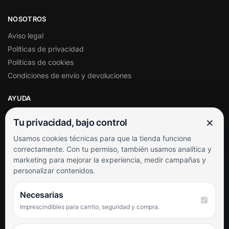
NOSOTROS
Aviso legal
Políticas de privacidad
Políticas de cookies
Condiciones de envío y devoluciones
AYUDA
Mi cuenta
×
Tu privacidad, bajo control
Soporte al cliente
Usamos cookies técnicas para que la tienda funcione
Contacto
correctamente. Con tu permiso, también usamos analítica y
Términos y condiciones
marketing para mejorar la experiencia, medir campañas y
Preguntas frecuentes
personalizar contenidos.
SÍGUENOS
Necesarias
Imprescindibles para carrito, seguridad y compra.
Facebook
Instagram