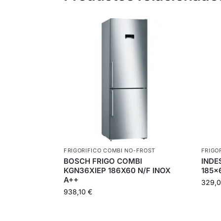
FRIGORIFICO COMBI NO-FROST
FRIGO
BOSCH FRIGO COMBI
INDE
KGN36XIEP 186X60 N/F INOX
185×6
A++
329,
938,10
€