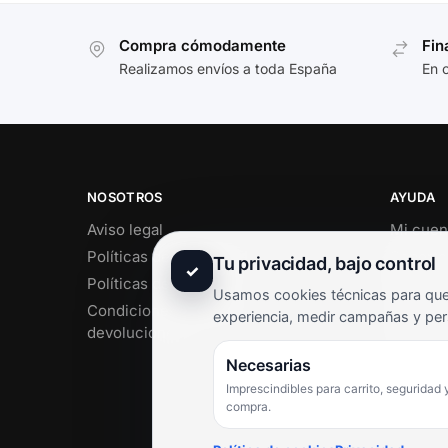
Compra cómodamente
Fin
Realizamos envíos a toda España
En 
NOSOTROS
AYUDA
Aviso legal
Mi cuen
Políticas de privacidad
Soporte 
Tu privacidad, bajo control
✓
Políticas de cookies
Contact
Usamos cookies técnicas para que 
Condiciones de envío y
Término
experiencia, medir campañas y per
devoluciones
Pregunt
Necesarias
Imprescindibles para carrito, seguridad 
compra.