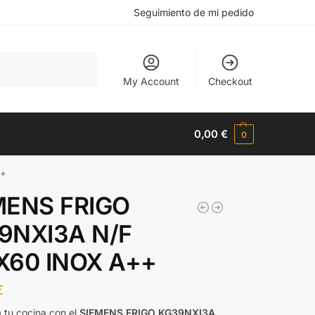
Seguimiento de mi pedido
Buscar
My Account
Checkout
0,00
€
0
++
MENS FRIGO
9NXI3A N/F
X60 INOX A++
€
 tu cocina con el
SIEMENS FRIGO KG39NXI3A
,