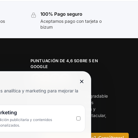
100% Pago seguro
tos
Aceptamos pago con tarjeta o
bizum
PUNTUACIÓN DE 4,6 SOBRE 5 EN
GOOGLE
×
★★★★★
analítica y marketing para mejorar la
«Servicio de calidad y trato agradable
con precios excelentes. Hemos
comprado en varias ocasiones y
rketing
siempre dan respuesta. Espectacular,
ción publicitaria y contenidos
servicio de 10.»
sonalizados.
Iván Rodríguez Ramos