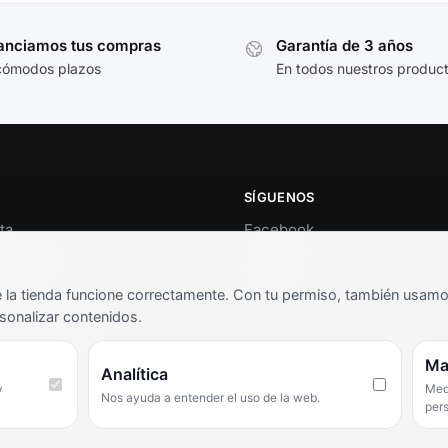
anciamos tus compras
Garantía de 3 años
cómodos plazos
En todos nuestros produc
SÍGUENOS
ta
Facebook
al cliente
Instagram
o
TikTok
la tienda funcione correctamente. Con tu permiso, también usamos 
s y condiciones
sonalizar contenidos.
as frecuentes
Ma
Analítica
y
Medi
Nos ayuda a entender el uso de la web.
per