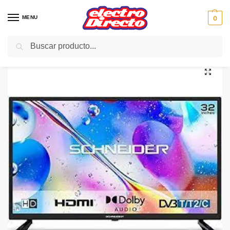
MENU
0
Buscar
Inicio
Gama marron
Televisión
TV LED
SCHNEIDER LED HD-LED32-SC410K-FT 32″DVB-T/C
/
/
/
/