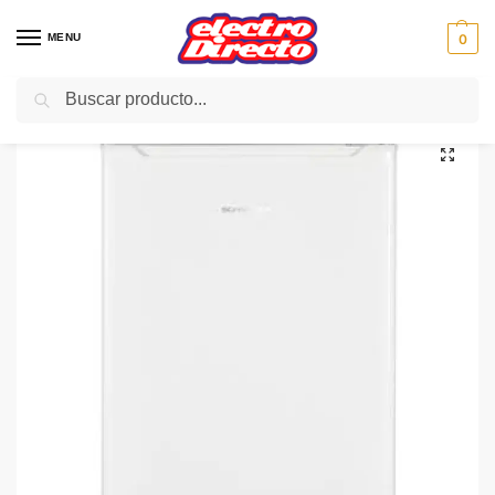
MENU
0
Buscar
Inicio
Gama blanca
Congeladores
Congelador Vertical
SCHNEIDER CONGELADOR SCF84W blanco 85x55X58 A+
/
/
/
/