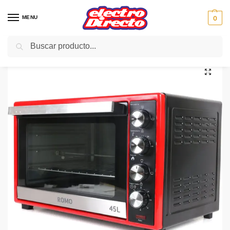
MENU
0
Buscar
Inicio
PAE
Cocina
Hornos de Sobremesa
ROMO HORNO RO-MH45LR NEGRO/ROJO 45L 2000W
/
/
/
/