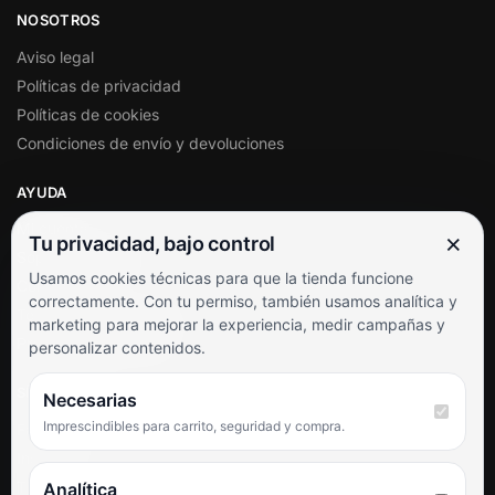
NOSOTROS
Aviso legal
Políticas de privacidad
Políticas de cookies
Condiciones de envío y devoluciones
AYUDA
Mi cuenta
×
Tu privacidad, bajo control
Soporte al cliente
Usamos cookies técnicas para que la tienda funcione
Contacto
correctamente. Con tu permiso, también usamos analítica y
Términos y condiciones
marketing para mejorar la experiencia, medir campañas y
Preguntas frecuentes
personalizar contenidos.
SÍGUENOS
Necesarias
Imprescindibles para carrito, seguridad y compra.
Facebook
Instagram
TikTok
Analítica