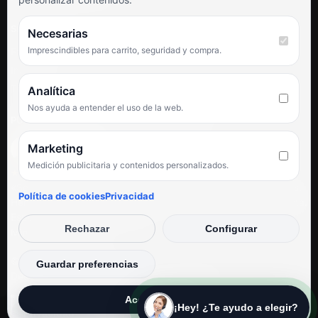
SÍGUENOS
Necesarias
Imprescindibles para carrito, seguridad y compra.
Facebook
Instagram
TikTok
Analítica
Nos ayuda a entender el uso de la web.
PUNTUACIÓN DE 4,6 SOBRE 5 EN GOOGLE
Marketing
Medición publicitaria y contenidos personalizados.
★★★★★
«Servicio de calidad y trato agradable con precios excelentes.
Política de cookies
Privacidad
Hemos comprado en varias ocasiones y siempre dan respuesta.
Espectacular, servicio de 10.»
Rechazar
Configurar
Iván Rodríguez Ramos
© Electrodirecto 2026
Guardar preferencias
Desarrollo y mantenimiento por SitiosWebPRO
Aceptar todas
¡Hey! ¿Te ayudo a elegir?
Privacidad