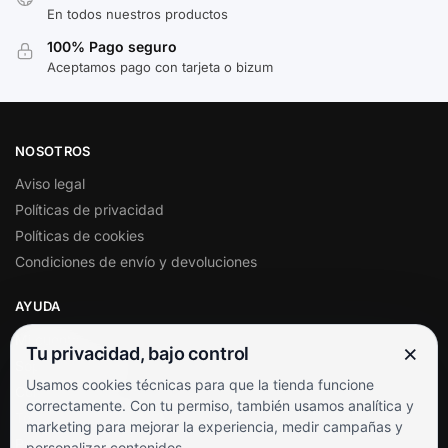
En todos nuestros productos
100% Pago seguro
Aceptamos pago con tarjeta o bizum
NOSOTROS
Aviso legal
Políticas de privacidad
Políticas de cookies
Condiciones de envío y devoluciones
AYUDA
Mi cuenta
×
Tu privacidad, bajo control
Soporte al cliente
Usamos cookies técnicas para que la tienda funcione
Contacto
correctamente. Con tu permiso, también usamos analítica y
Términos y condiciones
marketing para mejorar la experiencia, medir campañas y
Preguntas frecuentes
personalizar contenidos.