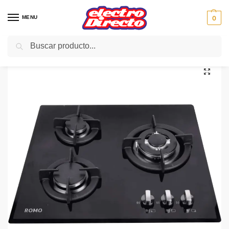
MENU
0
Buscar
Inicio
Gama blanca
Encimeras
Encimera Cristalgas
ROMO ENCIMERA RO-PCG3FPC 3F CRISTALGAS
/
/
/
/