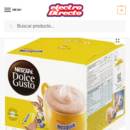
MENU
0
Buscar
Inicio
PAE
Cocina
Cafeteras
Capsulas Monodosis Café
PACK DOLCE GUSTO NESQUIK CHOCOLATE 16UNI
/
/
/
/
/