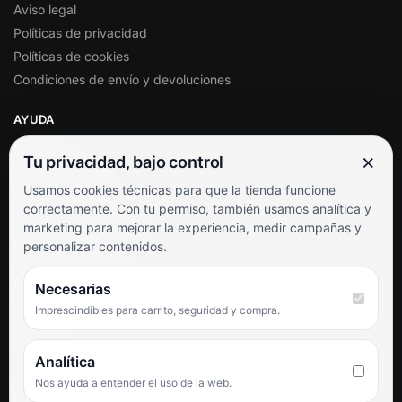
Aviso legal
Políticas de privacidad
Políticas de cookies
Condiciones de envío y devoluciones
AYUDA
Mi cuenta
×
Tu privacidad, bajo control
Soporte al cliente
Usamos cookies técnicas para que la tienda funcione
Contacto
correctamente. Con tu permiso, también usamos analítica y
Términos y condiciones
marketing para mejorar la experiencia, medir campañas y
Preguntas frecuentes
personalizar contenidos.
SÍGUENOS
Necesarias
Imprescindibles para carrito, seguridad y compra.
Facebook
Instagram
TikTok
Analítica
Nos ayuda a entender el uso de la web.
PUNTUACIÓN DE 4,6 SOBRE 5 EN GOOGLE