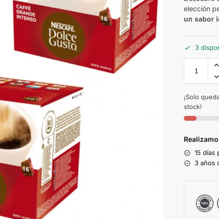
elección p
un sabor 
3 dispo
¡Solo queda
stock!
Realizamo
15 días
3 años d