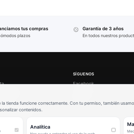
anciamos tus compras
Garantía de 3 años
cómodos plazos
En todos nuestros produc
SÍGUENOS
ta
Facebook
al cliente
Instagram
o
TikTok
la tienda funcione correctamente. Con tu permiso, también usamos 
s y condiciones
sonalizar contenidos.
as frecuentes
Ma
Analítica
y
Medi
Nos ayuda a entender el uso de la web.