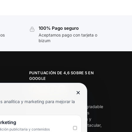
100% Pago seguro
tos
Aceptamos pago con tarjeta o
bizum
PUNTUACIÓN DE 4,6 SOBRE 5 EN
GOOGLE
×
★★★★★
analítica y marketing para mejorar la
«Servicio de calidad y trato agradable
con precios excelentes. Hemos
comprado en varias ocasiones y
rketing
siempre dan respuesta. Espectacular,
ción publicitaria y contenidos
servicio de 10.»