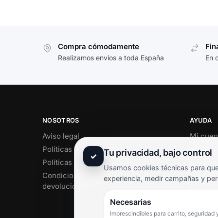
Compra cómodamente
Fin
Realizamos envíos a toda España
En 
NOSOTROS
AYUDA
Aviso legal
Mi cuen
Políticas de privacidad
Soporte 
Tu privacidad, bajo control
✓
Políticas de cookies
Contact
Usamos cookies técnicas para que 
Condiciones de envío y
Término
experiencia, medir campañas y per
devoluciones
Pregunt
Necesarias
Imprescindibles para carrito, seguridad 