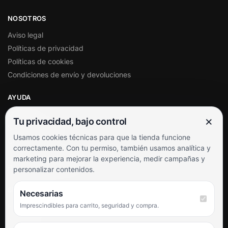
NOSOTROS
Aviso legal
Políticas de privacidad
Políticas de cookies
Condiciones de envío y devoluciones
AYUDA
Mi cuenta
×
Tu privacidad, bajo control
Soporte al cliente
Usamos cookies técnicas para que la tienda funcione
Contacto
correctamente. Con tu permiso, también usamos analítica y
Términos y condiciones
marketing para mejorar la experiencia, medir campañas y
Preguntas frecuentes
personalizar contenidos.
SÍGUENOS
Necesarias
Imprescindibles para carrito, seguridad y compra.
Facebook
Instagram