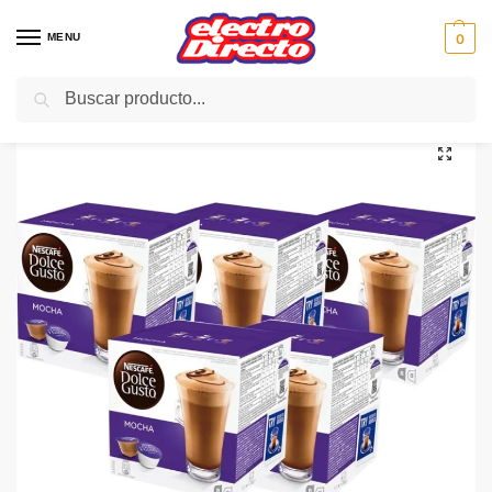
MENU
0
Buscar
Inicio
PAE
Cocina
Cafeteras
Capsulas Monodosis Café
PACK DOLCE GUSTO MOCHA 16/U
/
/
/
/
/