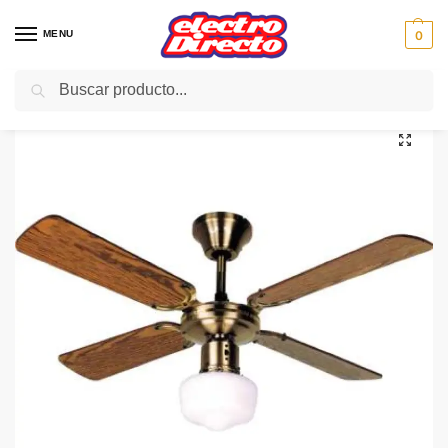
MENU
0
Buscar
Inicio
Climatización
Ventiladores
Ventilador de Techo
ORBEGOZO VENTILADOR CL02105M TECHO 105/CM 60/W
/
/
/
/