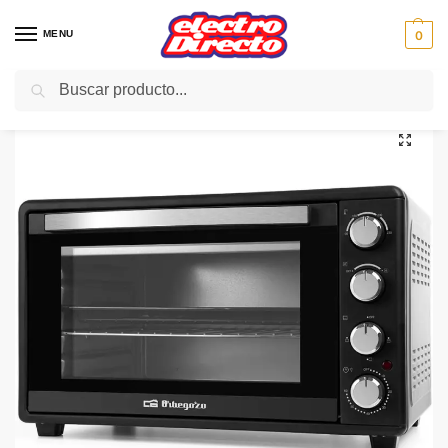
MENU
0
Buscar
Inicio
PAE
Cocina
Hornos de Sobremesa
ORBEGOZO HORNO HOT456 45L 2000W
/
/
/
/