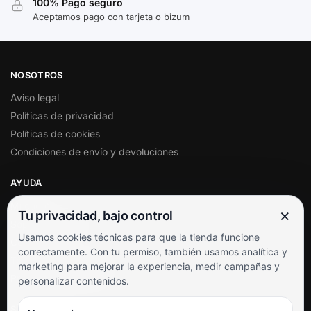
100% Pago seguro
Aceptamos pago con tarjeta o bizum
NOSOTROS
Aviso legal
Políticas de privacidad
Políticas de cookies
Condiciones de envío y devoluciones
AYUDA
Mi cuenta
×
Tu privacidad, bajo control
Soporte al cliente
Usamos cookies técnicas para que la tienda funcione
Contacto
correctamente. Con tu permiso, también usamos analítica y
Términos y condiciones
marketing para mejorar la experiencia, medir campañas y
Preguntas frecuentes
personalizar contenidos.
SÍGUENOS