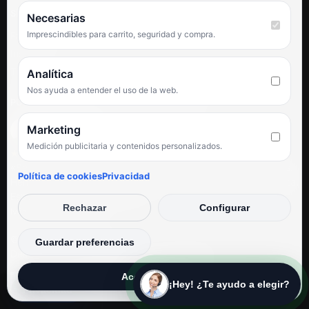
SÍGUENOS
Necesarias
Imprescindibles para carrito, seguridad y compra.
Facebook
Instagram
TikTok
Analítica
Nos ayuda a entender el uso de la web.
PUNTUACIÓN DE 4,6 SOBRE 5 EN GOOGLE
Marketing
Medición publicitaria y contenidos personalizados.
★★★★★
«Servicio de calidad y trato agradable con precios excelentes.
Política de cookies
Privacidad
Hemos comprado en varias ocasiones y siempre dan respuesta.
Espectacular, servicio de 10.»
Rechazar
Configurar
Iván Rodríguez Ramos
© Electrodirecto 2026
Guardar preferencias
Desarrollo y mantenimiento por SitiosWebPRO
Aceptar todas
¡Hey! ¿Te ayudo a elegir?
Privacidad