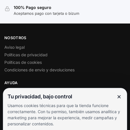
100% Pago seguro
Aceptamos pago con tarjeta o bizum
NOSOTROS
Aviso legal
Políticas de privacidad
Políticas de cookies
Condiciones de envío y devoluciones
AYUDA
Mi cuenta
×
Tu privacidad, bajo control
Soporte al cliente
Usamos cookies técnicas para que la tienda funcione
Contacto
correctamente. Con tu permiso, también usamos analítica y
Términos y condiciones
marketing para mejorar la experiencia, medir campañas y
Preguntas frecuentes
personalizar contenidos.