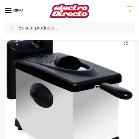
MENU
0
Buscar
Inicio
PAE
Freidoras eléctricas
Freidoras
ORBEGOZO FREIDORA FDR50 2400/W 4/L INOX PROF.
/
/
/
/