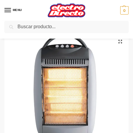
MENU
0
Buscar
Inicio
Climatización
Estufas
Estufa Halogena
NEVIR HALOGENO NVR-9531HA 400/800/1200W OSCILANTE
/
/
/
/