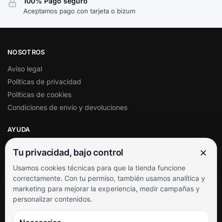
100% Pago seguro
Aceptamos pago con tarjeta o bizum
NOSOTROS
Aviso legal
Políticas de privacidad
Políticas de cookies
Condiciones de envío y devoluciones
AYUDA
Mi cuenta
×
Tu privacidad, bajo control
Soporte al cliente
Usamos cookies técnicas para que la tienda funcione
Contacto
correctamente. Con tu permiso, también usamos analítica y
Términos y condiciones
marketing para mejorar la experiencia, medir campañas y
Preguntas frecuentes
personalizar contenidos.
SÍGUENOS