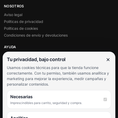
NOSOTROS
Aviso legal
Políticas de privacidad
Políticas de cookies
Condiciones de envío y devoluciones
AYUDA
Mi cuenta
×
Tu privacidad, bajo control
Soporte al cliente
Usamos cookies técnicas para que la tienda funcione
Contacto
correctamente. Con tu permiso, también usamos analítica y
Términos y condiciones
marketing para mejorar la experiencia, medir campañas y
Preguntas frecuentes
personalizar contenidos.
SÍGUENOS
Necesarias
Imprescindibles para carrito, seguridad y compra.
Facebook
Instagram
TikTok