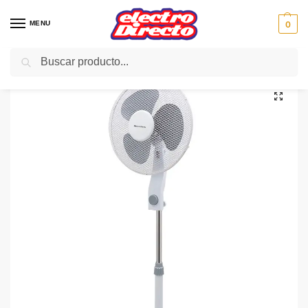
MENU
0
Buscar
Inicio
Climatización
Ventiladores
Ventilador de Pie
MELCHIONI VENTI PIE MF1639B 35w 3velo blanco
/
/
/
/