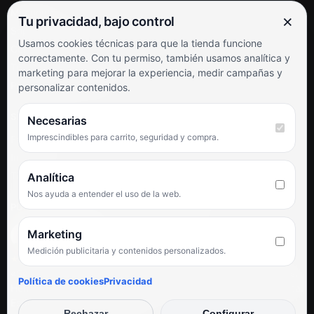
Mi cuenta
×
Tu privacidad, bajo control
Soporte al cliente
Usamos cookies técnicas para que la tienda funcione
Contacto
correctamente. Con tu permiso, también usamos analítica y
Términos y condiciones
marketing para mejorar la experiencia, medir campañas y
Preguntas frecuentes
personalizar contenidos.
SÍGUENOS
Necesarias
Imprescindibles para carrito, seguridad y compra.
Facebook
Instagram
TikTok
Analítica
Nos ayuda a entender el uso de la web.
PUNTUACIÓN DE 4,6 SOBRE 5 EN GOOGLE
Marketing
Medición publicitaria y contenidos personalizados.
★★★★★
«Servicio de calidad y trato agradable con precios excelentes.
Política de cookies
Privacidad
Hemos comprado en varias ocasiones y siempre dan respuesta.
Espectacular, servicio de 10.»
Rechazar
Configurar