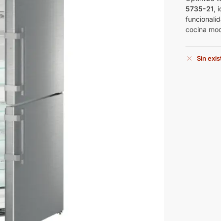
5735-21
, 
funcionali
cocina mo
Sin exi