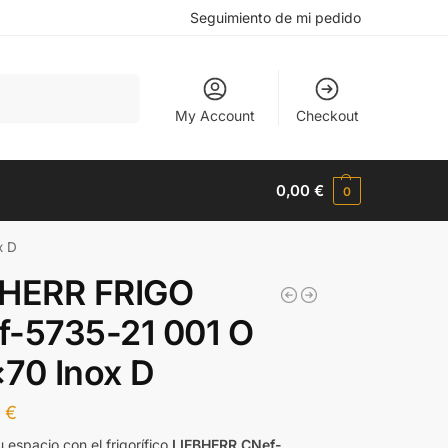
Seguimiento de mi pedido
Buscar
My Account
Checkout
0,00
€
0
x D
BHERR FRIGO
f-5735-21 001 O
70 Inox D
3
€
 espacio con el frigorífico
LIEBHERR CNef-