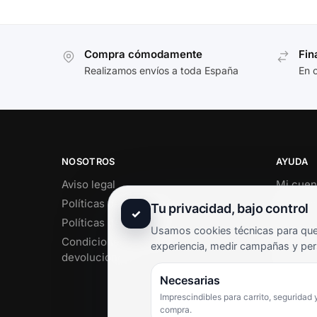
Compra cómodamente
Fin
Realizamos envíos a toda España
En 
NOSOTROS
AYUDA
Aviso legal
Mi cuen
Políticas de privacidad
Soporte 
Tu privacidad, bajo control
✓
Políticas de cookies
Contact
Usamos cookies técnicas para que 
Condiciones de envío y
Término
experiencia, medir campañas y per
devoluciones
Pregunt
Necesarias
Imprescindibles para carrito, seguridad 
compra.