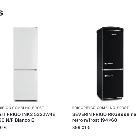
s
RIFICO COMBI NO-FROST
FRIGORIFICO COMBI NO-FROST
SIT FRIGO INK2 5322W4E
SEVERIN FRIGO RKG8998 ne
0 N/F Blanco E
retro n/frost 194×60
00
€
899,01
€