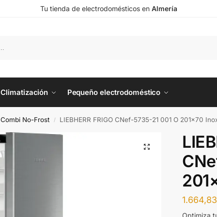
Tu tienda de electrodomésticos en
Almería
Climatización
Pequeño electrodoméstico
o Combi No-Frost
LIEBHERR FRIGO CNef-5735-21 001 O 201×70 Ino
/
LIE
CNe
201×
1.664,8
Optimiza tu