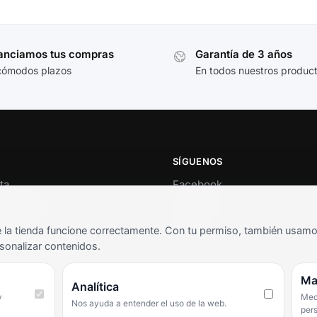
anciamos tus compras
Garantía de 3 años
cómodos plazos
En todos nuestros produc
SÍGUENOS
ta
Facebook
al cliente
Instagram
o
TikTok
la tienda funcione correctamente. Con tu permiso, también usamos 
s y condiciones
sonalizar contenidos.
as frecuentes
Ma
Analítica
y
Medi
Nos ayuda a entender el uso de la web.
per