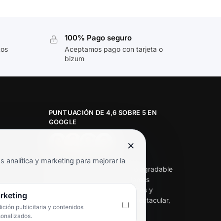
100% Pago seguro
tos
Aceptamos pago con tarjeta o
bizum
PUNTUACIÓN DE 4,6 SOBRE 5 EN
GOOGLE
×
★★★★★
analítica y marketing para mejorar la
«Servicio de calidad y trato agradable
con precios excelentes. Hemos
comprado en varias ocasiones y
rketing
siempre dan respuesta. Espectacular,
ción publicitaria y contenidos
servicio de 10.»
sonalizados.