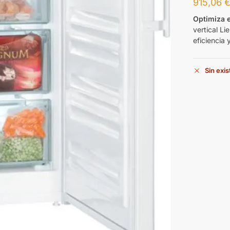
915,06
Optimiza e
vertical L
eficiencia 
Sin exi