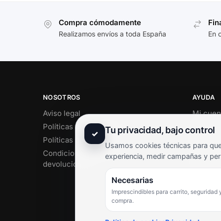
Compra cómodamente
Fin
Realizamos envíos a toda España
En 
NOSOTROS
AYUDA
Aviso legal
Mi cuen
Políticas de privacidad
Soporte 
Tu privacidad, bajo control
✓
Políticas de cookies
Contact
Usamos cookies técnicas para que 
Condiciones de envío y
Término
experiencia, medir campañas y per
devoluciones
Pregunt
Necesarias
Imprescindibles para carrito, seguridad 
compra.