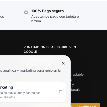
100% Pago seguro
tos
Aceptamos pago con tarjeta o
bizum
PUNTUACIÓN DE 4,6 SOBRE 5 EN
GOOGLE
×
★★★★★
analítica y marketing para mejorar la
«Servicio de calidad y trato agradable
con precios excelentes. Hemos
comprado en varias ocasiones y
rketing
siempre dan respuesta. Espectacular,
ción publicitaria y contenidos
servicio de 10.»
sonalizados.
Iván Rodríguez Ramos