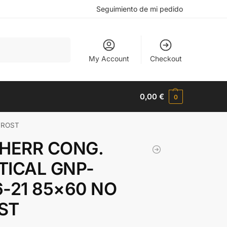
Seguimiento de mi pedido
Buscar
My Account
Checkout
0,00
€
0
FROST
BHERR CONG.
TICAL GNP-
6-21 85×60 NO
ST