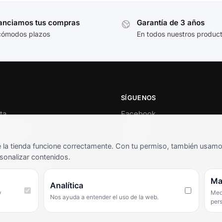
anciamos tus compras
Garantía de 3 años
cómodos plazos
En todos nuestros produc
SÍGUENOS
ta
Facebook
al cliente
Instagram
o
TikTok
la tienda funcione correctamente. Con tu permiso, también usamos 
s y condiciones
sonalizar contenidos.
as frecuentes
Ma
Analítica
y
Medi
Nos ayuda a entender el uso de la web.
per