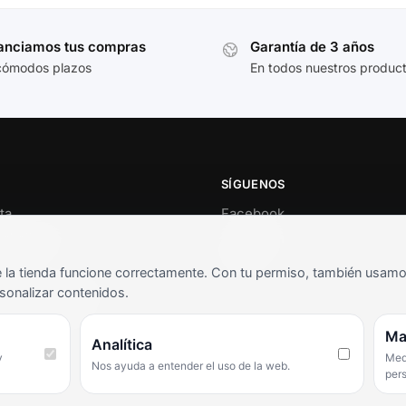
anciamos tus compras
Garantía de 3 años
cómodos plazos
En todos nuestros produc
SÍGUENOS
ta
Facebook
al cliente
Instagram
o
TikTok
la tienda funcione correctamente. Con tu permiso, también usamos 
s y condiciones
sonalizar contenidos.
as frecuentes
Ma
Analítica
y
Medi
Nos ayuda a entender el uso de la web.
per