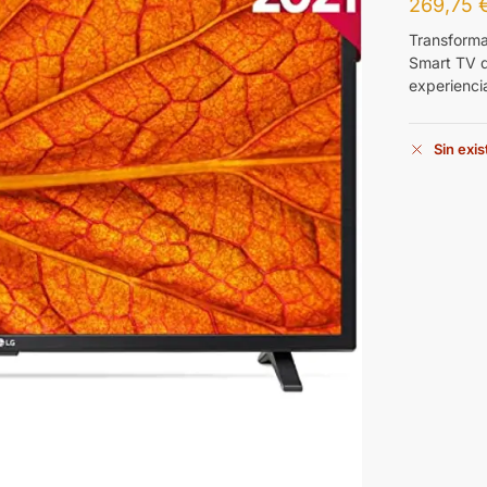
269,75
Transforma
Smart TV d
experiencia
Sin exi