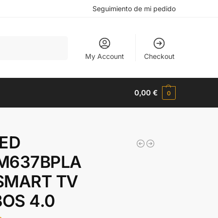
Seguimiento de mi pedido
Buscar
My Account
Checkout
0,00
€
0
LED
M637BPLA
SMART TV
OS 4.0