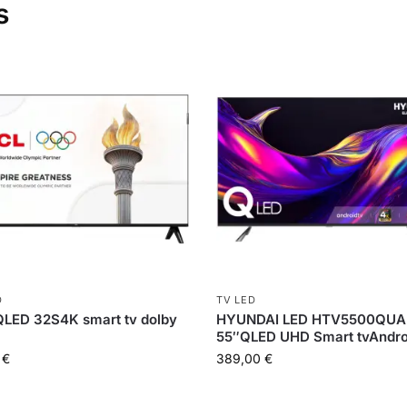
s
D
TV LED
QLED 32S4K smart tv dolby
HYUNDAI LED HTV5500QUA
55″QLED UHD Smart tvAndro
1
€
389,00
€