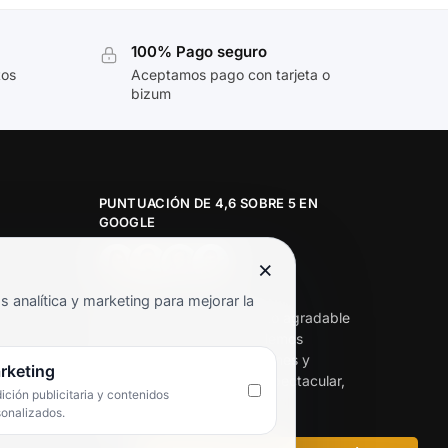
100% Pago seguro
tos
Aceptamos pago con tarjeta o
bizum
PUNTUACIÓN DE 4,6 SOBRE 5 EN
GOOGLE
×
★★★★★
analítica y marketing para mejorar la
«Servicio de calidad y trato agradable
con precios excelentes. Hemos
comprado en varias ocasiones y
rketing
siempre dan respuesta. Espectacular,
ción publicitaria y contenidos
servicio de 10.»
sonalizados.
Iván Rodríguez Ramos