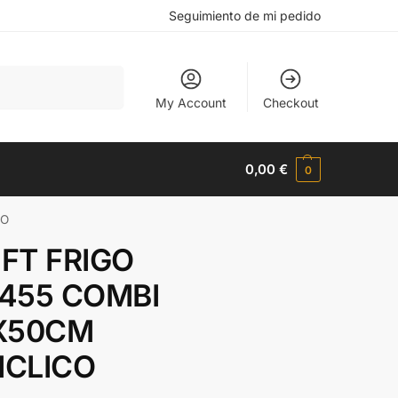
Seguimiento de mi pedido
Buscar
My Account
Checkout
0,00
€
0
CO
FT FRIGO
455 COMBI
X50CM
ICLICO