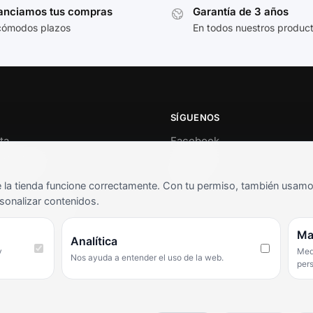
anciamos tus compras
Garantía de 3 años
cómodos plazos
En todos nuestros produc
SÍGUENOS
ta
Facebook
al cliente
Instagram
o
TikTok
la tienda funcione correctamente. Con tu permiso, también usamos 
s y condiciones
sonalizar contenidos.
as frecuentes
Ma
Analítica
y
Medi
Nos ayuda a entender el uso de la web.
per