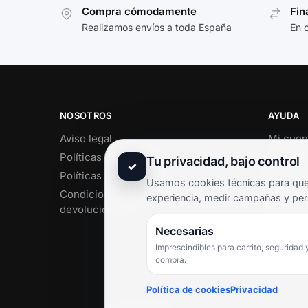
Compra cómodamente
Fin
Realizamos envíos a toda España
En 
NOSOTROS
AYUDA
Aviso legal
Mi cuen
Políticas de privacidad
Soporte 
Tu privacidad, bajo control
✓
Políticas de cookies
Contact
Usamos cookies técnicas para que 
Condiciones de envío y
Término
experiencia, medir campañas y per
devoluciones
Pregunt
Necesarias
Imprescindibles para carrito, seguridad 
compra.
Política de cookies
Privacidad