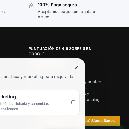
100% Pago seguro
tos
Aceptamos pago con tarjeta o
bizum
PUNTUACIÓN DE 4,6 SOBRE 5 EN
GOOGLE
×
★★★★★
analítica y marketing para mejorar la
«Servicio de calidad y trato agradable
con precios excelentes. Hemos
comprado en varias ocasiones y
rketing
siempre dan respuesta. Espectacular,
ción publicitaria y contenidos
servicio de 10.»
sonalizados.
Iván Rodríguez Ramos
¿Tienes alguna pregunta? ¡Consúltanos!