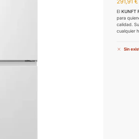
291,91
€
El
KUNFT 
para quiene
calidad. S
cualquier 
Sin exi