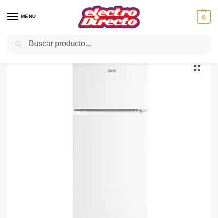
MENU
0
Buscar
Inicio
Gama blanca
Frigorificos
Frigorifico 2 Puertas
KROMS FRIGO KF-143-W 2Puertas 143×55 cm F blanco
/
/
/
/