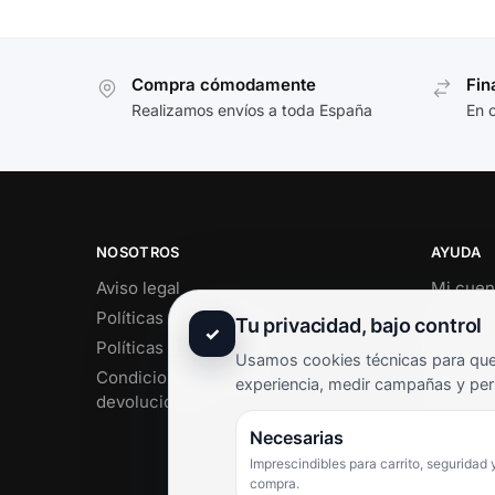
Compra cómodamente
Fin
Realizamos envíos a toda España
En 
NOSOTROS
AYUDA
Aviso legal
Mi cuen
Políticas de privacidad
Soporte 
Tu privacidad, bajo control
✓
Políticas de cookies
Contact
Usamos cookies técnicas para que 
Condiciones de envío y
Término
experiencia, medir campañas y per
devoluciones
Pregunt
Necesarias
Imprescindibles para carrito, seguridad 
compra.