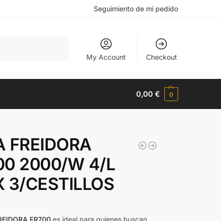
Seguimiento de mi pedido
Buscar
My Account
Checkout
0,00
€
0
A FREIDORA
00 2000/W 4/L
X 3/CESTILLOS
REIDORA FR700
es ideal para quienes buscan