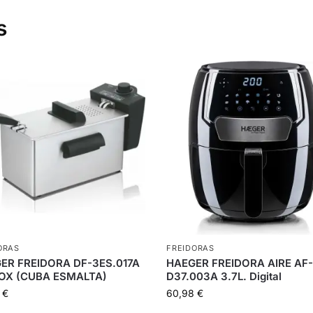
s
ORAS
FREIDORAS
ER FREIDORA DF-3ES.017A
HAEGER FREIDORA AIRE AF
NOX (CUBA ESMALTA)
D37.003A 3.7L. Digital
9
€
60,98
€