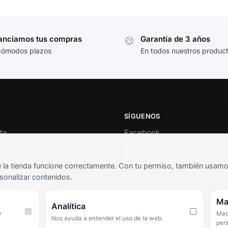
anciamos tus compras
Garantía de 3 años
cómodos plazos
En todos nuestros produc
SÍGUENOS
ta
Facebook
al cliente
Instagram
o
TikTok
la tienda funcione correctamente. Con tu permiso, también usamos 
s y condiciones
sonalizar contenidos.
as frecuentes
Ma
Analítica
y
Medi
Nos ayuda a entender el uso de la web.
per