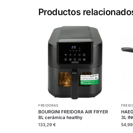
Productos relacionado
FREIDORAS
FREID
BOURGINI FREIDORA AIR FRYER
HAEG
8L cerámica healthy
3L I
133,29
€
54,9