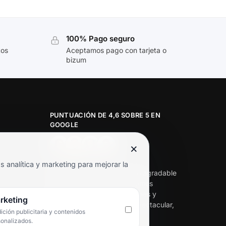
100% Pago seguro
tos
Aceptamos pago con tarjeta o
bizum
PUNTUACIÓN DE 4,6 SOBRE 5 EN
GOOGLE
×
★★★★★
analítica y marketing para mejorar la
«Servicio de calidad y trato agradable
con precios excelentes. Hemos
comprado en varias ocasiones y
rketing
siempre dan respuesta. Espectacular,
ción publicitaria y contenidos
servicio de 10.»
sonalizados.