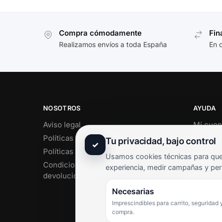
Compra cómodamente
Fin
Realizamos envíos a toda España
En 
NOSOTROS
AYUDA
Aviso legal
Mi cuen
Políticas de privacidad
Soporte 
Tu privacidad, bajo control
✓
Políticas de cookies
Contact
Usamos cookies técnicas para que 
Condiciones de envío y
Término
experiencia, medir campañas y per
devoluciones
Pregunt
Necesarias
Imprescindibles para carrito, seguridad 
compra.