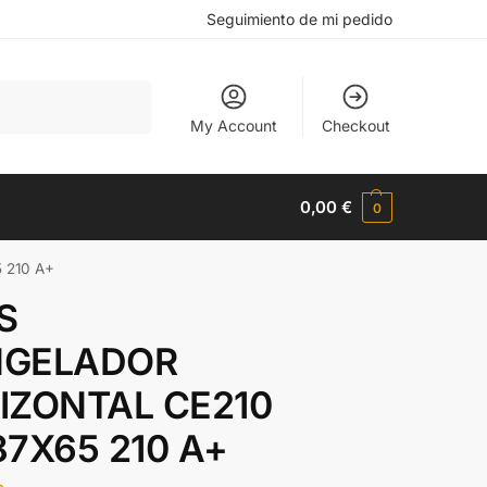
Seguimiento de mi pedido
Buscar
My Account
Checkout
0,00
€
0
 210 A+
S
GELADOR
IZONTAL CE210
87X65 210 A+