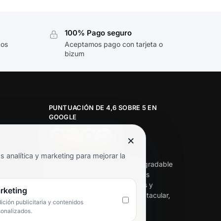
100% Pago seguro
tos
Aceptamos pago con tarjeta o
bizum
PUNTUACIÓN DE 4,6 SOBRE 5 EN
GOOGLE
×
★★★★★
analítica y marketing para mejorar la
«Servicio de calidad y trato agradable
con precios excelentes. Hemos
comprado en varias ocasiones y
rketing
siempre dan respuesta. Espectacular,
ción publicitaria y contenidos
servicio de 10.»
sonalizados.
Iván Rodríguez Ramos