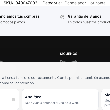
SKU:
040047003
Categoría:
Congelador Horizontal
anciamos tus compras
Garantía de 3 años
cómodos plazos
En todos nuestros produc
SÍGUENOS
ta
Facebook
al cliente
Instagram
o
TikTok
la tienda funcione correctamente. Con tu permiso, también usamos 
s y condiciones
sonalizar contenidos.
as frecuentes
Ma
Analítica
y
Medi
Nos ayuda a entender el uso de la web.
per