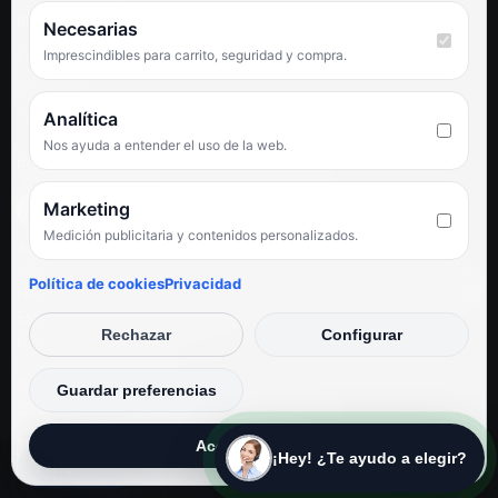
SÍGUENOS
Necesarias
Imprescindibles para carrito, seguridad y compra.
Facebook
Instagram
TikTok
Analítica
Nos ayuda a entender el uso de la web.
PUNTUACIÓN DE 4,6 SOBRE 5 EN GOOGLE
Marketing
Medición publicitaria y contenidos personalizados.
★★★★★
«Servicio de calidad y trato agradable con precios excelentes.
Política de cookies
Privacidad
Hemos comprado en varias ocasiones y siempre dan respuesta.
Espectacular, servicio de 10.»
Rechazar
Configurar
Iván Rodríguez Ramos
© Electrodirecto 2026
Guardar preferencias
Desarrollo y mantenimiento por SitiosWebPRO
Aceptar todas
¡Hey! ¿Te ayudo a elegir?
Privacidad