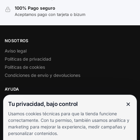
100% Pago seguro
Aceptamos pago con tarjeta o bizum
NOSOTROS
Aviso legal
Políticas de privacidad
Políticas de cookies
Condiciones de envío y devoluciones
AYUDA
Mi cuenta
×
Tu privacidad, bajo control
Soporte al cliente
Usamos cookies técnicas para que la tienda funcione
Contacto
correctamente. Con tu permiso, también usamos analítica y
Términos y condiciones
marketing para mejorar la experiencia, medir campañas y
Preguntas frecuentes
personalizar contenidos.