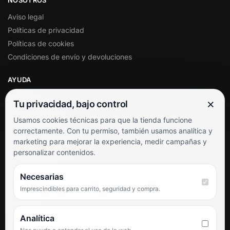
Aviso legal
Políticas de privacidad
Políticas de cookies
Condiciones de envío y devoluciones
AYUDA
Mi cuenta
×
Tu privacidad, bajo control
Soporte al cliente
Usamos cookies técnicas para que la tienda funcione
Contacto
correctamente. Con tu permiso, también usamos analítica y
Términos y condiciones
marketing para mejorar la experiencia, medir campañas y
Preguntas frecuentes
personalizar contenidos.
SÍGUENOS
Necesarias
Imprescindibles para carrito, seguridad y compra.
Facebook
Instagram
TikTok
Analítica