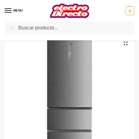
MENU
0
Buscar
Inicio
Gama blanca
Frigorificos
Frigorifico Combi No-Frost
HAIER FRIGO COMBI A3FE835CGJE 190,5X60 A+++ TITANI
/
/
/
/