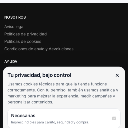
NOSOTROS
Aviso legal
Políticas de privacidad
Políticas de cookies
Condiciones de envío y devoluciones
AYUDA
Mi cuenta
×
Tu privacidad, bajo control
Soporte al cliente
Usamos cookies técnicas para que la tienda funcione
Contacto
correctamente. Con tu permiso, también usamos analítica y
Términos y condiciones
marketing para mejorar la experiencia, medir campañas y
Preguntas frecuentes
personalizar contenidos.
SÍGUENOS
Necesarias
Imprescindibles para carrito, seguridad y compra.
Facebook