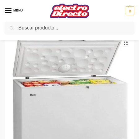
MENU
0
Buscar
Inicio
Gama blanca
Congeladores
Congelador Horizontal
HAIER CONGELADOR HORIZONTAL BD319RAA 315L 110cm A+
/
/
/
/