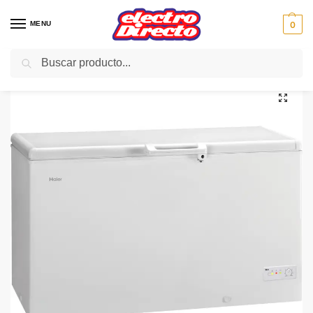
MENU
0
Buscar
Inicio
Gama blanca
Congeladores
Congelador Horizontal
HAIER CONGELADOR BD429RAA 436L. 84,5X141X74,5 HORI
/
/
/
/