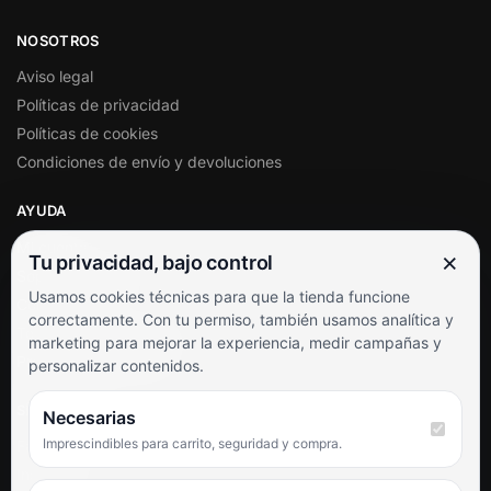
NOSOTROS
Aviso legal
Políticas de privacidad
Políticas de cookies
Condiciones de envío y devoluciones
AYUDA
Mi cuenta
×
Tu privacidad, bajo control
Soporte al cliente
Usamos cookies técnicas para que la tienda funcione
Contacto
correctamente. Con tu permiso, también usamos analítica y
Términos y condiciones
marketing para mejorar la experiencia, medir campañas y
Preguntas frecuentes
personalizar contenidos.
SÍGUENOS
Necesarias
Imprescindibles para carrito, seguridad y compra.
Facebook
Instagram