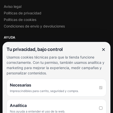
Aviso legal
Políticas de privacidad
Políticas de cookies
Condiciones de envío y devoluciones
AYUDA
Mi cuenta
×
Tu privacidad, bajo control
Soporte al cliente
Usamos cookies técnicas para que la tienda funcione
Contacto
correctamente. Con tu permiso, también usamos analítica y
Términos y condiciones
marketing para mejorar la experiencia, medir campañas y
Preguntas frecuentes
personalizar contenidos.
SÍGUENOS
Necesarias
Imprescindibles para carrito, seguridad y compra.
Facebook
Instagram
TikTok
Analítica
Nos ayuda a entender el uso de la web.