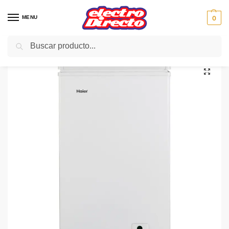
MENU
0
Buscar
Inicio
Gama blanca
Congeladores
Congelador Horizontal
HAIER CONGELADOR ARCON BD66GAA 44X56X85 67L A+
/
/
/
/