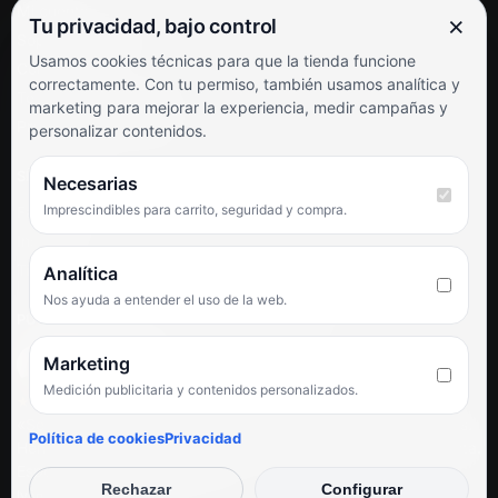
Mi cuenta
×
Tu privacidad, bajo control
Soporte al cliente
Usamos cookies técnicas para que la tienda funcione
Contacto
correctamente. Con tu permiso, también usamos analítica y
Términos y condiciones
marketing para mejorar la experiencia, medir campañas y
Preguntas frecuentes
personalizar contenidos.
SÍGUENOS
Necesarias
Imprescindibles para carrito, seguridad y compra.
Facebook
Instagram
TikTok
Analítica
Nos ayuda a entender el uso de la web.
PUNTUACIÓN DE 4,6 SOBRE 5 EN GOOGLE
Marketing
Medición publicitaria y contenidos personalizados.
★★★★★
«Servicio de calidad y trato agradable con precios excelentes.
Política de cookies
Privacidad
Hemos comprado en varias ocasiones y siempre dan respuesta.
Espectacular, servicio de 10.»
Rechazar
Configurar
Iván Rodríguez Ramos