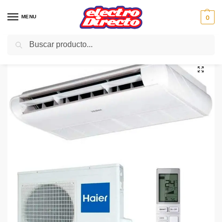
MENU
0
Buscar
Inicio
Climatización
Aire Acondicionado
Suelo-Techo
HAIER AIRE AC71S2SG1FA(H) suelo-techo 6100fgr A++
/
/
/
/