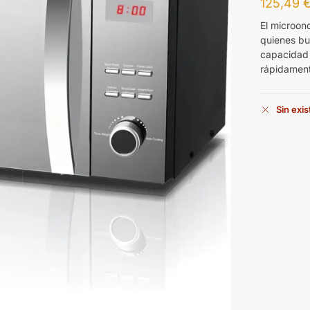
125,49
El microo
quienes b
capacidad 
rápidamen
Sin exi