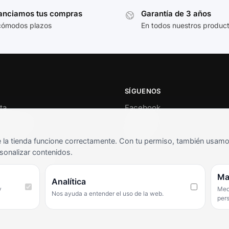
anciamos tus compras
Garantía de 3 años
cómodos plazos
En todos nuestros produc
SÍGUENOS
ta
Facebook
al cliente
Instagram
o
TikTok
la tienda funcione correctamente. Con tu permiso, también usamos 
s y condiciones
sonalizar contenidos.
as frecuentes
Ma
Analítica
y
Medi
Nos ayuda a entender el uso de la web.
per