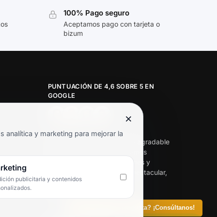
100% Pago seguro
tos
Aceptamos pago con tarjeta o
bizum
PUNTUACIÓN DE 4,6 SOBRE 5 EN
GOOGLE
×
★★★★★
analítica y marketing para mejorar la
«Servicio de calidad y trato agradable
con precios excelentes. Hemos
comprado en varias ocasiones y
rketing
siempre dan respuesta. Espectacular,
ción publicitaria y contenidos
servicio de 10.»
sonalizados.
Iván Rodríguez Ramos
¿Tienes alguna pregunta? ¡Consúltanos!