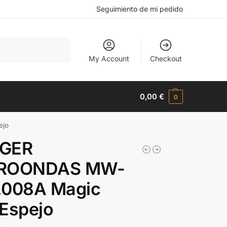
Seguimiento de mi pedido
Buscar
My Account
Checkout
0,00
€
0
ejo
GER
ROONDAS MW-
.008A Magic
Espejo