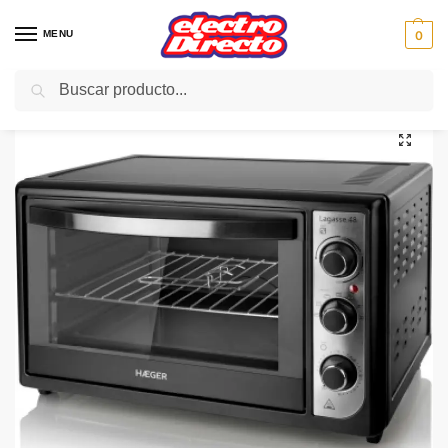
MENU
0
Buscar
Inicio
PAE
Cocina
Hornos de Sobremesa
HAEGER HORNO OV-55 B.010 C 55 RAMSY PLUS INOX
/
/
/
/